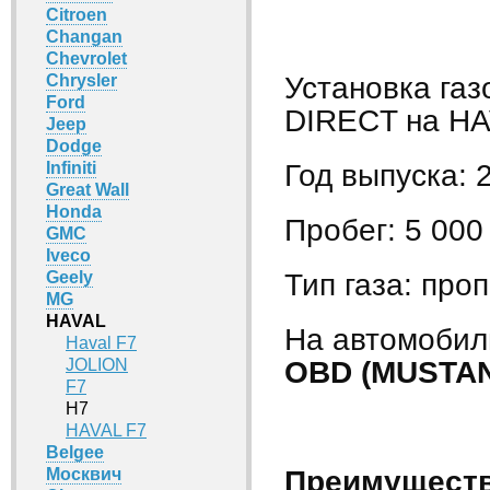
Citroen
Changan
Chevrolet
Установка га
Chrysler
Ford
DIRECT на HA
Jeep
Dodge
Год выпуска: 
Infiniti
Great Wall
Honda
Пробег: 5 000
GMC
Iveco
Тип газа: проп
Geely
MG
HAVAL
На автомобил
Haval F7
OBD (MUSTAN
JOLION
F7
H7
HAVAL F7
Belgee
Преимуществ
Москвич