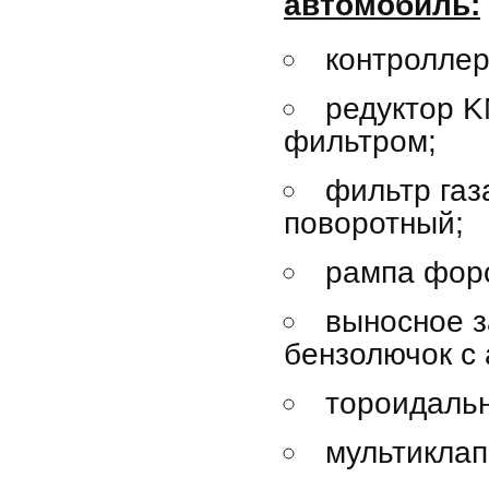
автомобиль:
контроллер
редуктор 
фильтром;
фильтр га
поворотный;
рампа форс
выносное 
бензолючок с
тороидаль
мультикла