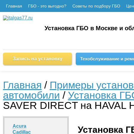
Главная
ГБО - это выгодно?
Советы по подбору ГБО
Це
Установка ГБО в Москве и об
Запись на установку
Техобслуживание и рем
Главная
/
Примеры установ
автомобили
/
Установка ГБ
SAVER DIRECT на HAVAL 
Acura
Установка Г
Cadillac