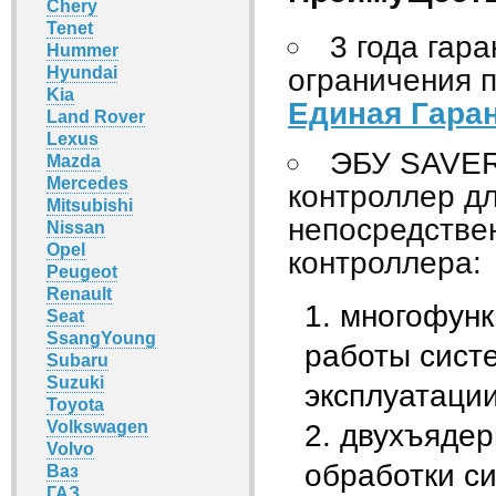
Chery
Tenet
3 года гар
Hummer
ограничения п
Hyundai
Kia
Единая Гаран
Land Rover
Lexus
ЭБУ SAVER
Mazda
Mercedes
контроллер д
Mitsubishi
непосредстве
Nissan
Opel
контроллера:
Peugeot
Renault
многофунк
Seat
SsangYoung
работы сист
Subaru
Suzuki
эксплуатации
Toyota
Volkswagen
двухъядер
Volvo
обработки си
Ваз
ГАЗ