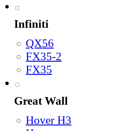
Infiniti
QX56
FX35-2
FX35
Great Wall
Hover H3