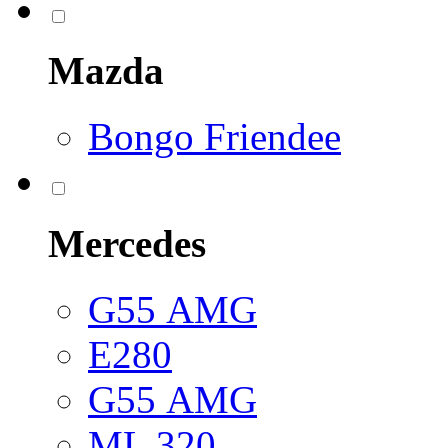
Mazda
Bongo Friendee
Mercedes
G55 АМG
E280
G55 АМG
ML 320