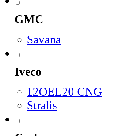
GMC
Savana
Iveco
12OEL20 CNG
Stralis