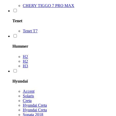
CHERY TIGGO 7 PRO MAX
Tenet
Tenet T7
Hummer
H2
H2
H3
Hyundai
Accent
Solaris
Creta
Hyundai Creta
Hyundai Creta
Sonata 2018