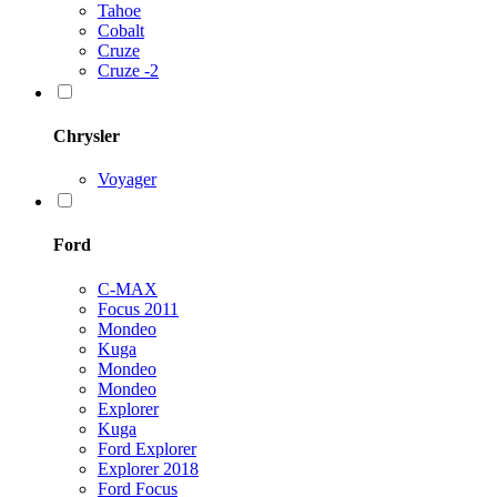
Tahoe
Cobalt
Cruze
Cruze -2
Chrysler
Voyager
Ford
C-MAX
Focus 2011
Mondeo
Kuga
Mondeo
Mondeo
Explorer
Kuga
Ford Explorer
Explorer 2018
Ford Focus