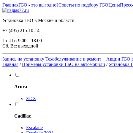
Главная
ГБО - это выгодно?
Советы по подбору ГБО
Цены
Пресс
Установка ГБО в Москве и области
+7 (495) 215-10-14
Пн-Пт: 9:00—18:00
Сб, Вс: выходной
Запись на установку
Техобслуживание и ремонт
Акции
ГБО в
Главная
/
Примеры установки ГБО на автомобили
/
Установка Г
Acura
ZDX
Cadillac
Escalade
Escalade 2004