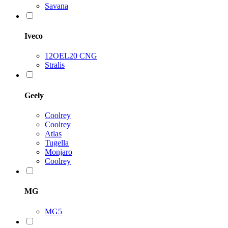
Savana
Iveco
12OEL20 CNG
Stralis
Geely
Coolrey
Coolrey
Atlas
Tugella
Monjaro
Coolrey
MG
MG5