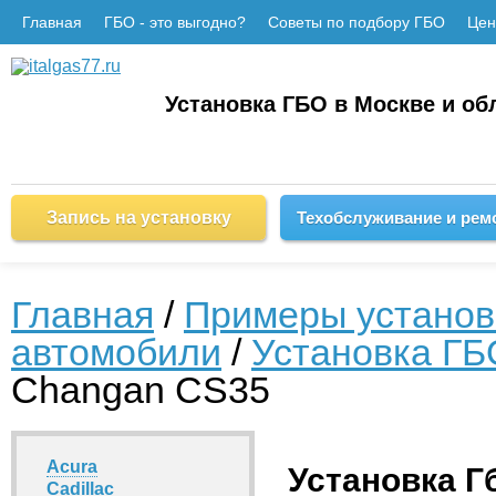
Главная
ГБО - это выгодно?
Советы по подбору ГБО
Це
Установка ГБО в Москве и об
Запись на установку
Техобслуживание и рем
Главная
/
Примеры установ
автомобили
/
Установка ГБ
Changan CS35
Acura
Установка Г
Cadillac