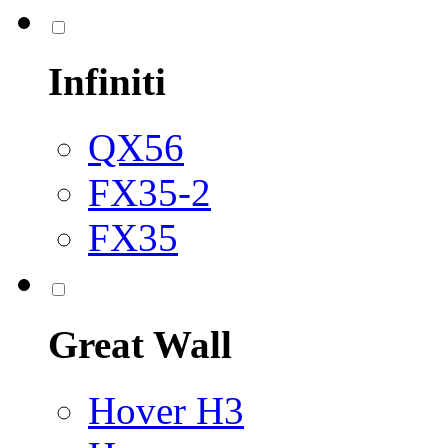
Infiniti
QX56
FX35-2
FX35
Great Wall
Hover H3