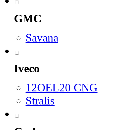
GMC
Savana
Iveco
12OEL20 CNG
Stralis