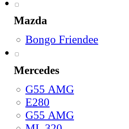
Mazda
Bongo Friendee
Mercedes
G55 АМG
E280
G55 АМG
ML 320