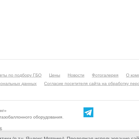
еты по подбору ГБО
Цены
Новости
Фотогалерея
О ком
сональных данных
Согласие посетителя сайта на обработку пе
нг»
 газобаллонного оборудования.
6
тики (в т.ч. Яндекс.Метрику). Продолжая использование сай