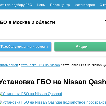
еты по подбору ГБО
Цены
Пресс-центр
Фотогалерея
О к
ГБО в Москве и области
Техобслуживание и ремонт
Акции
автомобили
/
Установка ГБО на Nissan
/ Установка ГБО на Nissan Q
Установка ГБО на Nissan Qash