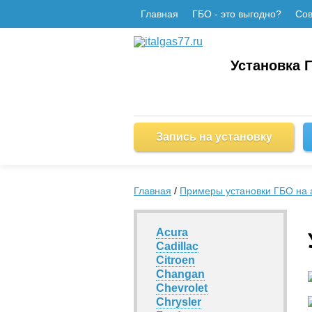
Главная
ГБО - это выгодно?
Сов
Установка 
Запись на установку
Главная
/
Примеры установки ГБО на 
Acura
Cadillac
Citroen
Changan
Chevrolet
Chrysler