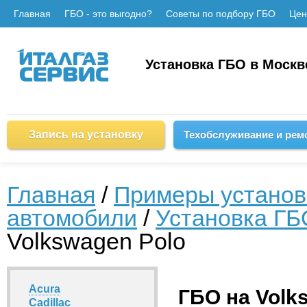
Главная
ГБО - это выгодно?
Советы по подбору ГБО
Це
Установка ГБО в Москв
Запись на установку
Техобслуживание и рем
Главная
/
Примеры установ
автомобили
/
Установка ГБ
Volkswagen Polo
Acura
ГБО на Volk
Cadillac