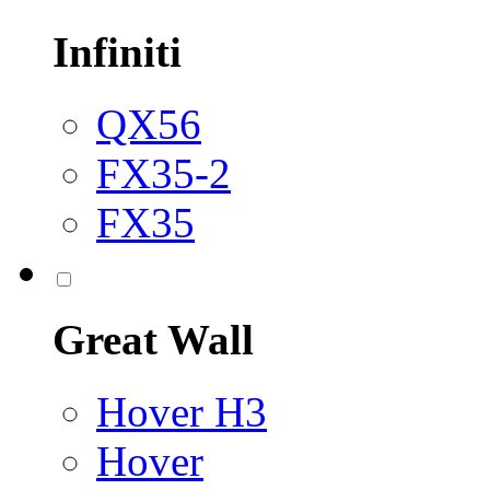
Infiniti
QX56
FX35-2
FX35
Great Wall
Hover H3
Hover