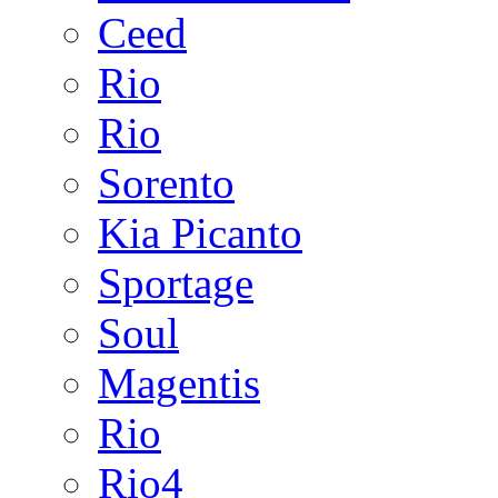
Ceed
Rio
Rio
Sorento
Kia Picanto
Sportage
Soul
Magentis
Rio
Rio4