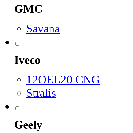
GMC
Savana
Iveco
12OEL20 CNG
Stralis
Geely