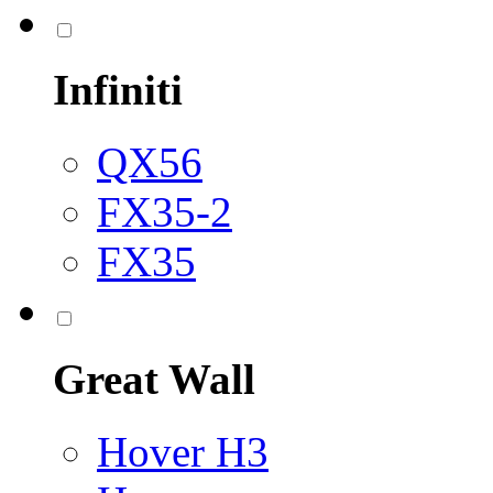
Infiniti
QX56
FX35-2
FX35
Great Wall
Hover H3