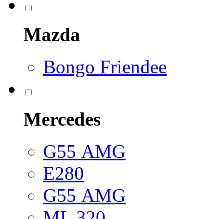
Mazda
Bongo Friendee
Mercedes
G55 АМG
E280
G55 АМG
ML 320