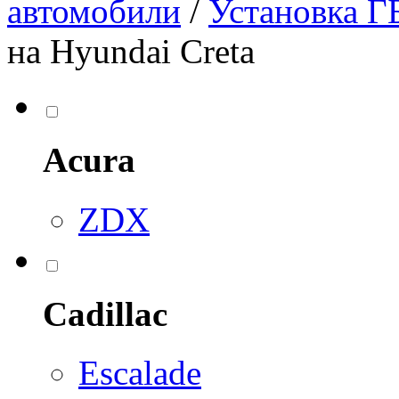
автомобили
/
Установка Г
на Hyundai Creta
Acura
ZDX
Cadillac
Escalade