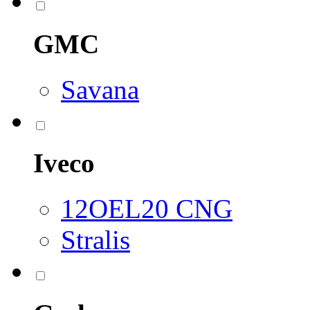
GMC
Savana
Iveco
12OEL20 CNG
Stralis