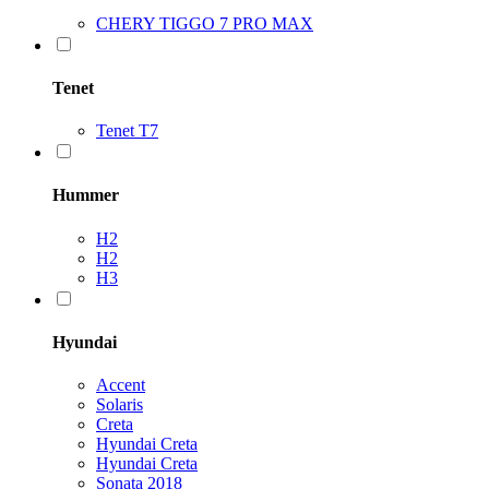
CHERY TIGGO 7 PRO MAX
Tenet
Tenet T7
Hummer
H2
H2
H3
Hyundai
Accent
Solaris
Creta
Hyundai Creta
Hyundai Creta
Sonata 2018