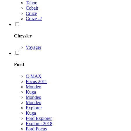
Tahoe
Cobalt
Cruze
Cruze -2
Chrysler
Voyager
Ford
C-MAX
Focus 2011
Mondeo
Kuga
Mondeo
Mondeo
Explorer
Kuga
Ford Explorer
Explorer 2018
Ford Focus