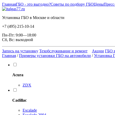
Главная
ГБО - это выгодно?
Советы по подбору ГБО
Цены
Пресс
Установка ГБО в Москве и области
+7 (495) 215-10-14
Пн-Пт: 9:00—18:00
Сб, Вс: выходной
Запись на установку
Техобслуживание и ремонт
Акции
ГБО в
Главная
/
Примеры установки ГБО на автомобили
/
Установка 
Acura
ZDX
Cadillac
Escalade
Escalade 2004