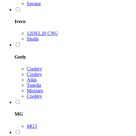
Savana
Iveco
12OEL20 CNG
Stralis
Geely
Coolrey
Coolrey
Atlas
Tugella
Monjaro
Coolrey
MG
MG5