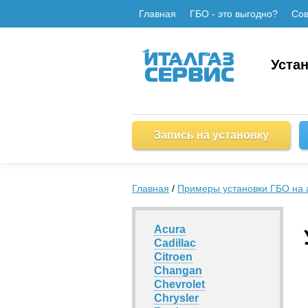
Главная
ГБО - это выгодно?
Сов
Уста
Запись на установку
Главная
/
Примеры установки ГБО на 
Acura
Cadillac
Citroen
Changan
Chevrolet
Chrysler