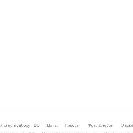
еты по подбору ГБО
Цены
Новости
Фотогалерея
О ком