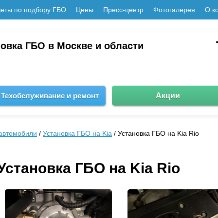
еты по подбору ГБО
Цены
Пресс-центр
Фотогалерея
О к
новка ГБО в Москве и области
Техобслуживание и ремонт
Акции
автомобили
/
Установка ГБО на Kia
/ Установка ГБО на Kia Rio
Установка ГБО на Kia Rio