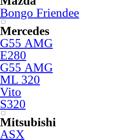
Mazda
Bongo Friendee
Mercedes
G55 АМG
E280
G55 АМG
ML 320
Vito
S320
Mitsubishi
ASX