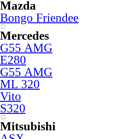
Mazda
Bongo Friendee
Mercedes
G55 АМG
E280
G55 АМG
ML 320
Vito
S320
Mitsubishi
ASX