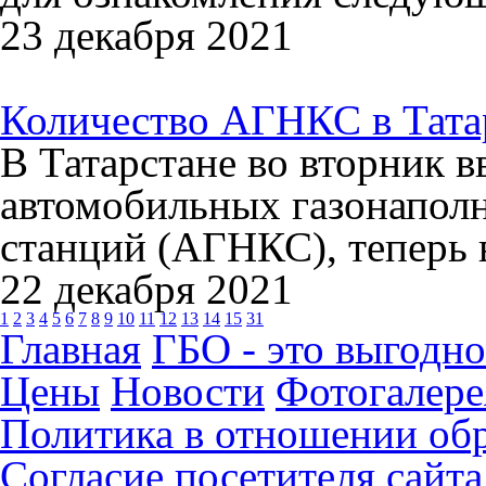
23 декабря 2021
Количество АГНКС в Татар
В Татарстане во вторник в
автомобильных газонапол
станций (АГНКС), теперь в
22 декабря 2021
1
2
3
4
5
6
7
8
9
10
11
12
13
14
15
31
Главная
ГБО - это выгодно
Цены
Новости
Фотогалере
Политика в отношении об
Согласие посетителя сайт