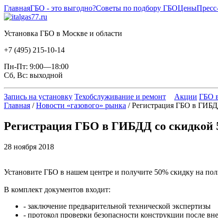
Главная
ГБО - это выгодно?
Советы по подбору ГБО
Цены
Пресс
Установка ГБО в Москве и области
+7 (495) 215-10-14
Пн-Пт: 9:00—18:00
Сб, Вс: выходной
Запись на установку
Техобслуживание и ремонт
Акции
ГБО в
Главная
/
Новости «газового» рынка
/ Регистрация ГБО в ГИБД
Регистрация ГБО в ГИБДД со скидкой
28 ноября 2018
Установите ГБО в нашем центре и получите 50% скидку на по
В комплект документов входит:
- заключение предварительной технической экспертизы
- протокол проверки безопасности конструкции после в