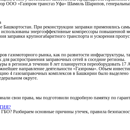
тор ООО «Газпром трансгаз Уфа» Шамиль Шарипов, генеральны
а
е Башкортостан. При реконструкции заправки применялись самы
ю и использованы энергоэффективные компрессоры повышенной 
ния заправки крупногабаритного транспорта и ускорения пропу
ов газомоторного рынка, как по развитости инфраструктуры, так
 для распространения заправочных сетей в соседние регионы.
ры в регионе,в течении 8 лет планируется переоборудовать 17 
жнейшее направление деятельности «Газпрома». Объем инвестиц
укцию 4 газозаправочных комплексов в Башкирии было выделено
едеральном округе.
знали свои права, мы подготовили подробную памятку по гаран
НТИЯ?
 с ГБО? Разбираем основные причины утечек, правила безопаснос