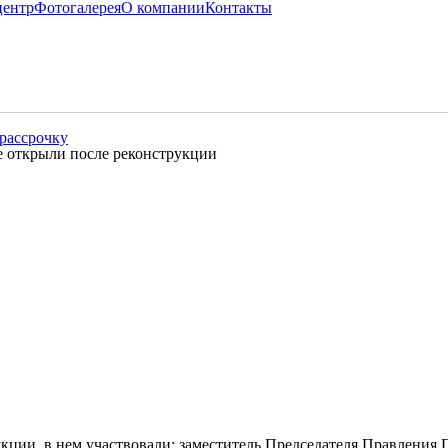
центр
Фотогалерея
О компании
Контакты
рассрочку
е открыли после реконструкции
укции, в нем участвовали: заместитель Председателя Правлени