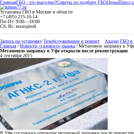
Главная
ГБО - это выгодно?
Советы по подбору ГБО
Цены
Пресс-
Установка ГБО в Москве и области
+7 (495) 215-10-14
Пн-Пт: 9:00—18:00
Сб, Вс: выходной
Запись на установку
Техобслуживание и ремонт
Акции
ГБО в 
Главная
/
Новости «газового» рынка
/ Метановую заправку в Уф
Метановую заправку в Уфе открыли после реконструкции
4 сентября 2015
В Уфе состоялось открытие метановой заправки после реконстр