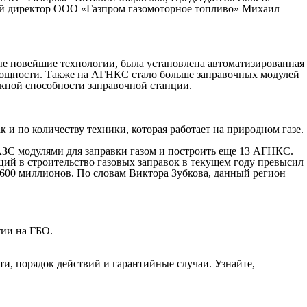
й директор ООО «Газпром газомоторное топливо» Михаил
е новейшие технологии, была установлена автоматизированная
мощности. Также на АГНКС стало больше заправочных модулей
скной способности заправочной станции.
 и по количеству техники, которая работает на природном газе.
АЗС модулями для заправки газом и построить еще 13 АГНКС.
ий в строительство газовых заправок в текущем году превысил
 600 миллионов. По словам Виктора Зубкова, данный регион
тии на ГБО.
ти, порядок действий и гарантийные случаи. Узнайте,