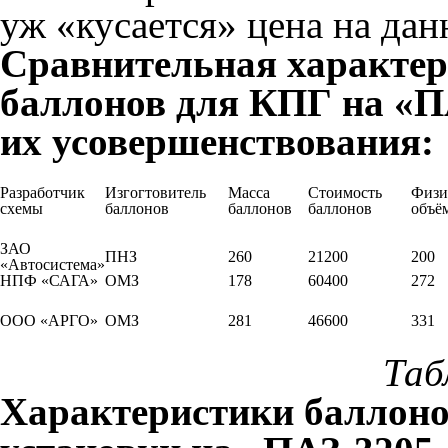
уж «кусается» цена на дан
Сравнительная характер
баллонов для КПГ на «ПА
их усовершенствования:
Разработчик
Изгогтовитель
Масса
Стоимость
Физи
схемы
баллонов
баллонов
баллонов
объём
ЗАО
ПНЗ
260
21200
200
«Автосистема»
НПФ «САГА»
ОМЗ
178
60400
272
ООО «АРГО»
ОМЗ
281
46600
331
Таб
Характеристики баллоно