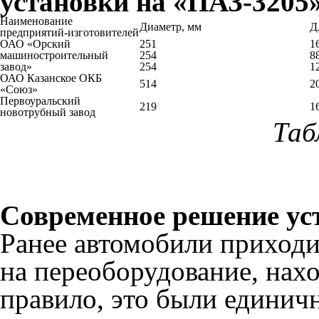
установки на «ПАЗ-3205
Наименование
Диаметр, мм
Д
предприятий-изготовителей
ОАО «Орский
251
1
машиностроительный
254
8
завод»
254
1
ОАО Казанское ОКБ
514
2
«Союз»
Первоуральский
219
1
новотрубный завод
Таб
Современное решение ус
Ранее автомобили приход
на переоборудование, нахо
правило, это были единич