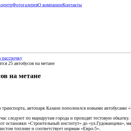
-центр
Фотогалерея
О компании
Контакты
 рассрочку
тся 25 автобусов на метане
сов на метане
 транспорта, автопарк Казани пополнился новыми автобусами «
йчас следуют по маршрутам города и проходят тестовую обкатку.
 от остановки «Строительный институт» до «ул.Гудованцева», ма
чистом топливе и соответствует нормам «Евро-5».