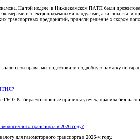
некамска. На той неделе, в Нижнекамском ПАТП были презентов
окамерами и электроподъемными пандусами, а салоны стали про
ских транспортных предприятий, приняли решение о скором поп
 знали свои права, мы подготовили подробную памятку по гара
АНТИЯ?
я с ГБО? Разбираем основные причины утечек, правила безопасно
экологичного транспорта в 2026 году?
алогу для газомоторного транспорта в 2026-м году.