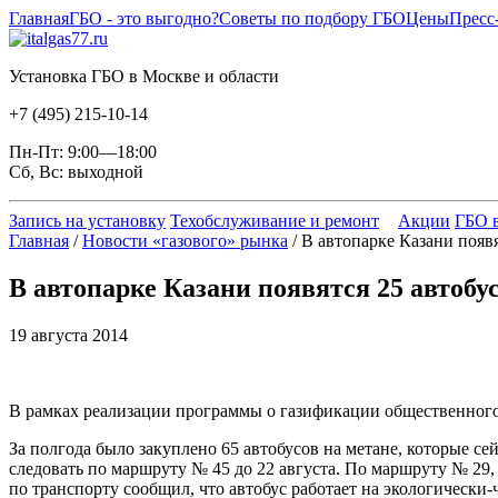
Главная
ГБО - это выгодно?
Советы по подбору ГБО
Цены
Пресс
Установка ГБО в Москве и области
+7 (495) 215-10-14
Пн-Пт: 9:00—18:00
Сб, Вс: выходной
Запись на установку
Техобслуживание и ремонт
Акции
ГБО в
Главная
/
Новости «газового» рынка
/ В автопарке Казани появя
В автопарке Казани появятся 25 автобу
19 августа 2014
В рамках реализации программы о газификации общественного
За полгода было закуплено 65 автобусов на метане, которые се
следовать по маршруту № 45 до 22 августа. По маршруту № 29,
по транспорту сообщил, что автобус работает на экологически-