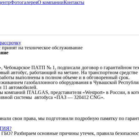
центр
Фотогалерея
О компании
Контакты
рассрочку
с принят на техническое обслуживание
ание
Чебокарское ПАТП № 1, подписали договор о гарантийном техн
й автобус, работающий на метане. На транспортном средстве 
 работы выполнены в полном объеме и в обговоренный срок.
живанием газобаллонного оборудования в Чувашской Республике
и 11 автомобилей.
ппы компаний ITALGAS, представителя «Westport» в России, в 
пливной системы автобуса «ПАЗ — 320412 СNG».
знали свои права, мы подготовили подробную памятку по гаран
НТИЯ?
 с ГБО? Разбираем основные причины утечек, правила безопаснос