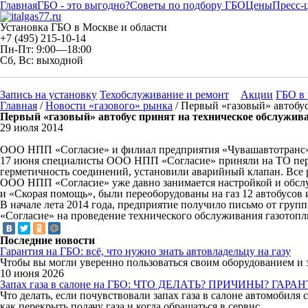
Главная
ГБО - это выгодно?
Советы по подбору ГБО
Цены
Пресс-
Установка ГБО в Москве и области
+7 (495) 215-10-14
Пн-Пт: 9:00—18:00
Сб, Вс: выходной
Запись на установку
Техобслуживание и ремонт
Акции
ГБО в 
Главная
/
Новости «газового» рынка
/ Первый «газовый» автобу
Первый «газовый» автобус принят на техническое обслужив
29 июля 2014
ООО НПП «Согласие» и филиал предприятия «Чувашавтотранс», 
17 июня специалисты ООО НПП «Согласие» приняли на ТО первы
герметичность соединений, установили аварийный клапан. Все
ООО НПП «Согласие» уже давно занимается настройкой и обслу
и «Скорая помощь», были переоборудованы на газ 12 автобусов 
В начале лета 2014 года, предприятие получило письмо от гру
«Согласие» на проведение технического обслуживания газото
Последние новости
Гарантия на ГБО: всё, что нужно знать автовладельцу на газу
Чтобы вы могли уверенно пользоваться своим оборудованием и 
10 июня 2026
Запах газа в салоне на ГБО: ЧТО ДЕЛАТЬ? ПРИЧИНЫ? ГАРА
Что делать, если почувствовали запах газа в салоне автомобиля
как перекрыть подачу газа и когда обращаться в сервис.